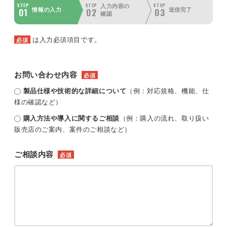
STEP
STEP
STEP
入力内容の
01
02
03
情報の入力
送信完了
確認
は入力必須項目です。
必須
お問い合わせ内容
必須
製品仕様や技術的な詳細について
（例：対応規格、機能、仕
様の確認など）
購入方法や導入に関するご相談
（例：購入の流れ、取り扱い
販売店のご案内、案件のご相談など）
ご相談内容
必須