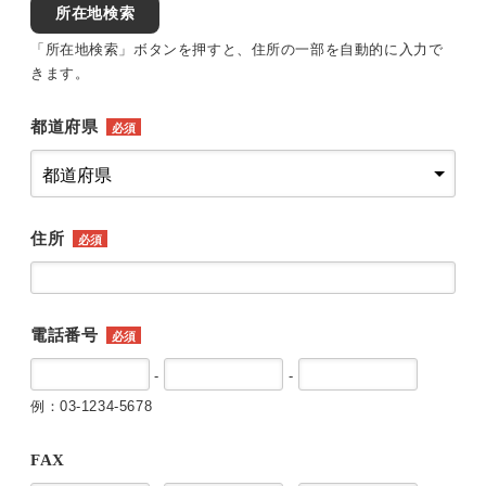
所在地検索
「所在地検索」ボタンを押すと、住所の一部を自動的に入力で
きます。
都道府県
必須
住所
必須
電話番号
必須
-
-
例：03-1234-5678
FAX