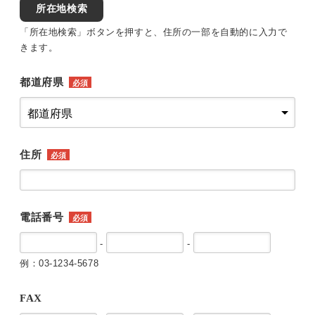
所在地検索
「所在地検索」ボタンを押すと、住所の一部を自動的に入力で
きます。
都道府県
必須
住所
必須
電話番号
必須
-
-
例：03-1234-5678
FAX