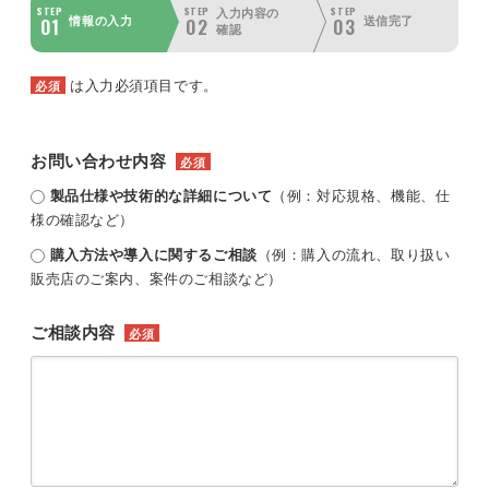
STEP
STEP
STEP
入力内容の
01
02
03
情報の入力
送信完了
確認
は入力必須項目です。
必須
お問い合わせ内容
必須
製品仕様や技術的な詳細について
（例：対応規格、機能、仕
様の確認など）
購入方法や導入に関するご相談
（例：購入の流れ、取り扱い
販売店のご案内、案件のご相談など）
ご相談内容
必須