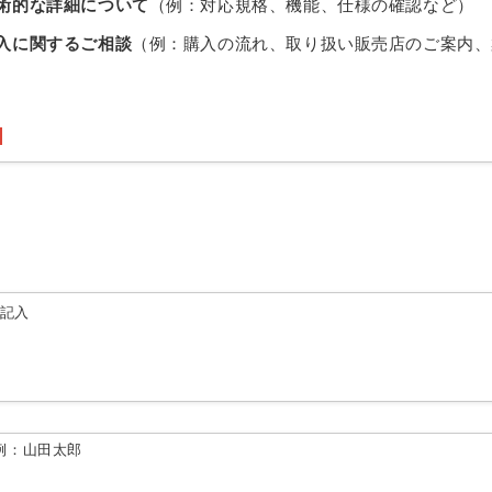
術的な詳細について
（例：対応規格、機能、仕様の確認など）
入に関するご相談
（例：購入の流れ、取り扱い販売店のご案内、
由記入
例：山田太郎