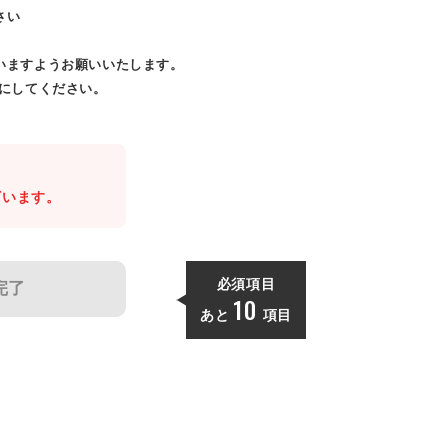
さい
いますようお願いいたします。
効にしてください。
。
ざいます。
必須項目
完了
10
あと
項目