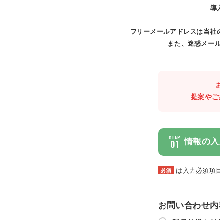
導
フリーメールアドレスは当社
また、迷惑メール
提案やご
STEP
情報の入
01
は入力必須項
必須
お問い合わせ内