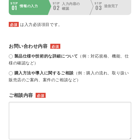
STEP
STEP
STEP
入力内容の
01
02
03
情報の入力
送信完了
確認
は入力必須項目です。
必須
お問い合わせ内容
必須
製品仕様や技術的な詳細について
（例：対応規格、機能、仕
様の確認など）
購入方法や導入に関するご相談
（例：購入の流れ、取り扱い
販売店のご案内、案件のご相談など）
ご相談内容
必須