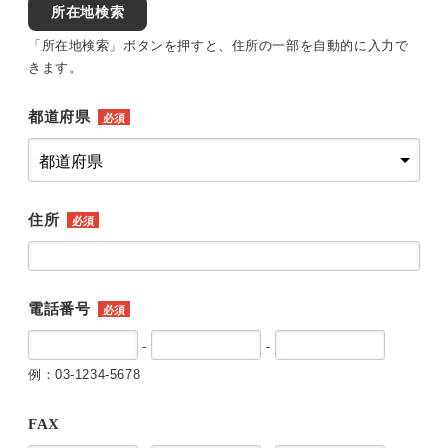
所在地検索
「所在地検索」ボタンを押すと、住所の一部を自動的に入力で
きます。
都道府県
必須
住所
必須
電話番号
必須
-
-
例：03-1234-5678
FAX