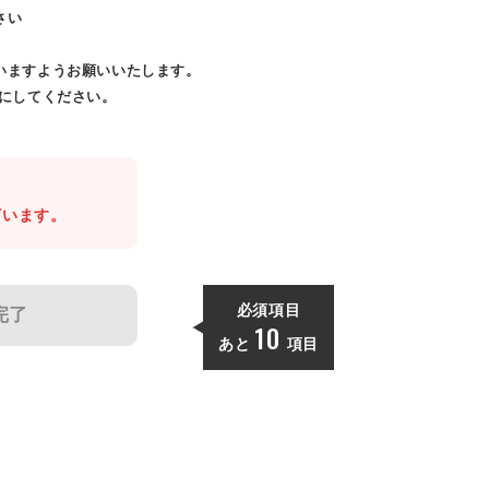
さい
いますようお願いいたします。
効にしてください。
。
ざいます。
必須項目
完了
10
あと
項目