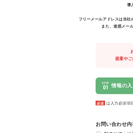
導
フリーメールアドレスは当社
また、迷惑メール
提案やご
STEP
情報の入
01
は入力必須項
必須
お問い合わせ内