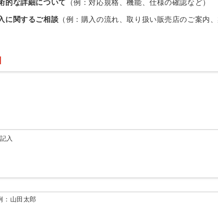
術的な詳細について
（例：対応規格、機能、仕様の確認など）
入に関するご相談
（例：購入の流れ、取り扱い販売店のご案内、
由記入
例：山田太郎