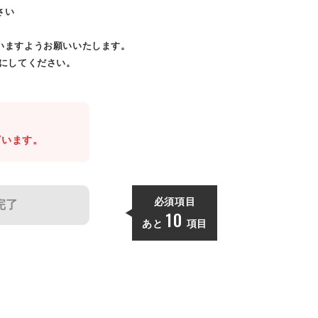
さい
いますようお願いいたします。
効にしてください。
。
ざいます。
必須項目
完了
10
あと
項目