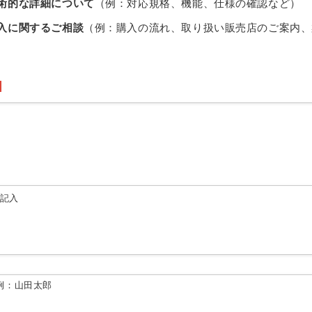
術的な詳細について
（例：対応規格、機能、仕様の確認など）
入に関するご相談
（例：購入の流れ、取り扱い販売店のご案内、
由記入
例：山田太郎