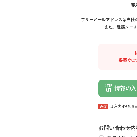
導
フリーメールアドレスは当社
また、迷惑メール
提案やご
STEP
情報の入
01
は入力必須項
必須
お問い合わせ内