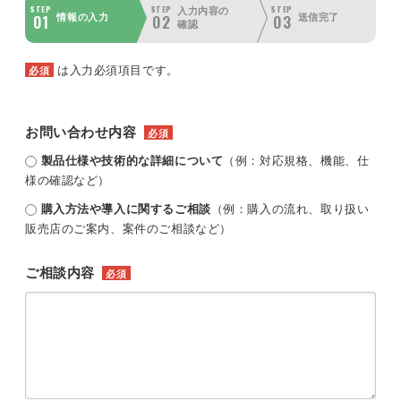
STEP
STEP
STEP
入力内容の
01
02
03
情報の入力
送信完了
確認
は入力必須項目です。
必須
お問い合わせ内容
必須
製品仕様や技術的な詳細について
（例：対応規格、機能、仕
様の確認など）
購入方法や導入に関するご相談
（例：購入の流れ、取り扱い
販売店のご案内、案件のご相談など）
ご相談内容
必須