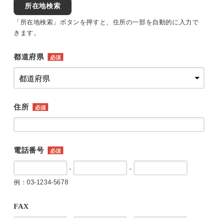
所在地検索
「所在地検索」ボタンを押すと、住所の一部を自動的に入力で
きます。
都道府県
必須
住所
必須
電話番号
必須
-
-
例：03-1234-5678
FAX