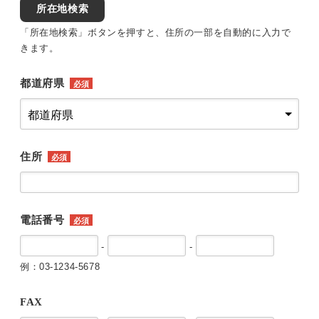
所在地検索
「所在地検索」ボタンを押すと、住所の一部を自動的に入力で
きます。
都道府県
必須
住所
必須
電話番号
必須
-
-
例：03-1234-5678
FAX