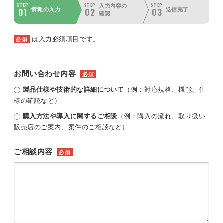
STEP
STEP
STEP
入力内容の
01
02
03
情報の入力
送信完了
確認
は入力必須項目です。
必須
お問い合わせ内容
必須
製品仕様や技術的な詳細について
（例：対応規格、機能、仕
様の確認など）
購入方法や導入に関するご相談
（例：購入の流れ、取り扱い
販売店のご案内、案件のご相談など）
ご相談内容
必須