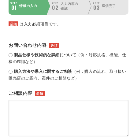
STEP
STEP
STEP
入力内容の
01
02
03
情報の入力
送信完了
確認
は入力必須項目です。
必須
お問い合わせ内容
必須
製品仕様や技術的な詳細について
（例：対応規格、機能、仕
様の確認など）
購入方法や導入に関するご相談
（例：購入の流れ、取り扱い
販売店のご案内、案件のご相談など）
ご相談内容
必須