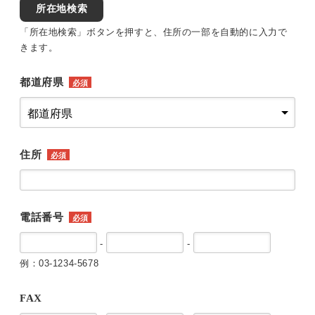
所在地検索
「所在地検索」ボタンを押すと、住所の一部を自動的に入力で
きます。
都道府県
必須
住所
必須
電話番号
必須
-
-
例：03-1234-5678
FAX