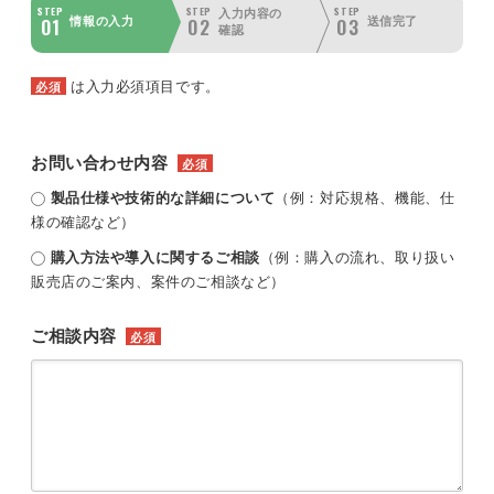
STEP
STEP
STEP
入力内容の
01
02
03
情報の入力
送信完了
確認
は入力必須項目です。
必須
お問い合わせ内容
必須
製品仕様や技術的な詳細について
（例：対応規格、機能、仕
様の確認など）
購入方法や導入に関するご相談
（例：購入の流れ、取り扱い
販売店のご案内、案件のご相談など）
ご相談内容
必須