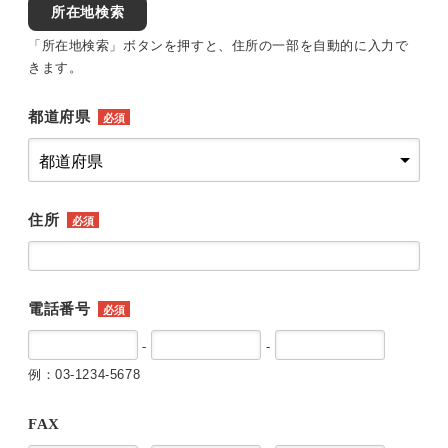
所在地検索
「所在地検索」ボタンを押すと、住所の一部を自動的に入力で
きます。
都道府県
必須
住所
必須
電話番号
必須
-
-
例：03-1234-5678
FAX