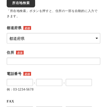
所在地検索
「所在地検索」ボタンを押すと、住所の一部を自動的に入力で
きます。
都道府県
必須
住所
必須
電話番号
必須
-
-
例：03-1234-5678
FAX