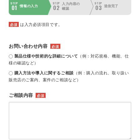
STEP
STEP
STEP
入力内容の
01
02
03
情報の入力
送信完了
確認
は入力必須項目です。
必須
お問い合わせ内容
必須
製品仕様や技術的な詳細について
（例：対応規格、機能、仕
様の確認など）
購入方法や導入に関するご相談
（例：購入の流れ、取り扱い
販売店のご案内、案件のご相談など）
ご相談内容
必須