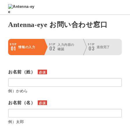
Antenna-eye お問い合わせ窓口
STEP
STEP
STEP
入力内容の
01
02
03
情報の入力
送信完了
確認
お名前（姓）
必須
例）かめら
お名前（名）
必須
例）太郎